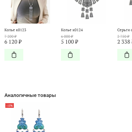
Колье к0123
Колье к0124
Серьги 
7 200 ₽
6 000 ₽
2 750 ₽
6 120 ₽
5 100 ₽
2 338 
Аналогичные товары
-15%