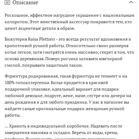
Описание
Роскошное, эффектное нагрудное украшение с национальным
колоритом. Этот женственный аксессуар понравится тем, кто
ценит акцентные детали в образе.
Бижутерия Raisa Plettserr - это всегда результат вдохновения и
кропотливой ручной работы. Относительно своих размеров
колье легкое, хотя смотрятся очень массивно, секрет в том, что
основа деревянная. Поверх рисунка заливаем ювелирной
смолой, покрываем защитным лаком.
Фурнитура родированная, такая фурнитура не темнеет и на
100% гипоаллергенна. Колье продается в красивой
подарочной упаковке, идеальный вариант для подарка
любимой девушке, подруге, жене, маме, сестре или дочери на
день рождения и для любого праздника. У нас в магазине вы
найдете самые оригинальные подарки женщинам ручной
работы.
... Хранить в индивидуальной коробочке. Надевать после
завершения макияжа и укладки. Беречь от воды, крема,
парфюма. Вместе сиять, но не оставлять под прямыми