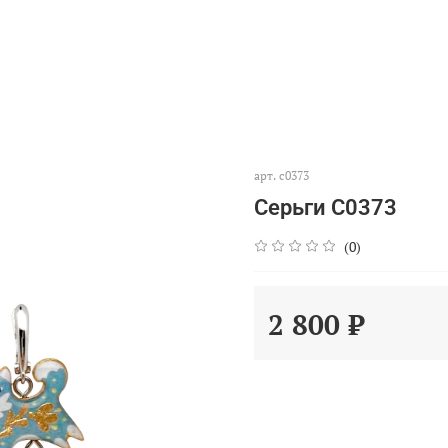
арт.
с0373
Серьги С0373
(0)
2 800 ₽