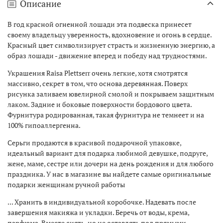
Описание
В год красной огненной лошади эта подвеска принесет
своему владельцу уверенность, вдохновение и огонь в сердце.
Красный цвет символизирует страсть и жизненную энергию, а
образ лошади - движение вперед и победу над трудностями.
Украшения Raisa Plettserr очень легкие, хотя смотрятся
массивно, секрет в том, что основа деревянная. Поверх
рисунка заливаем ювелирной смолой и покрываем защитным
лаком. Задние и боковые поверхности бордового цвета.
Фурнитура родированная, такая фурнитура не темнеет и на
100% гипоаллергенна.
Серьги продаются в красивой подарочной упаковке,
идеальный вариант для подарка любимой девушке, подруге,
жене, маме, сестре или дочери на день рождения и для любого
праздника. У нас в магазине вы найдете самые оригинальные
подарки женщинам ручной работы
... Хранить в индивидуальной коробочке. Надевать после
завершения макияжа и укладки. Беречь от воды, крема,
парфюма. Вместе сиять, но не оставлять под прямыми