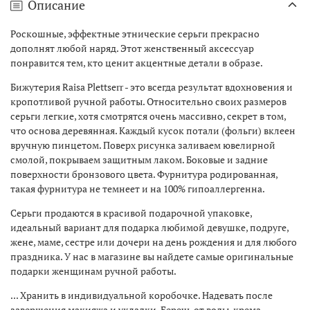
Описание
Роскошные, эффектные этнические серьги прекрасно
дополнят любой наряд. Этот женственный аксессуар
понравится тем, кто ценит акцентные детали в образе.
Бижутерия Raisa Plettserr - это всегда результат вдохновения и
кропотливой ручной работы. Относительно своих размеров
серьги легкие, хотя смотрятся очень массивно, секрет в том,
что основа деревянная. Каждый кусок потали (фольги) вклеен
вручную пинцетом. Поверх рисунка заливаем ювелирной
смолой, покрываем защитным лаком. Боковые и задние
поверхности бронзового цвета. Фурнитура родированная,
такая фурнитура не темнеет и на 100% гипоаллергенна.
Серьги продаются в красивой подарочной упаковке,
идеальный вариант для подарка любимой девушке, подруге,
жене, маме, сестре или дочери на день рождения и для любого
праздника. У нас в магазине вы найдете самые оригинальные
подарки женщинам ручной работы.
... Хранить в индивидуальной коробочке. Надевать после
завершения макияжа и укладки. Беречь от воды, крема,