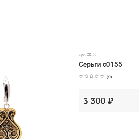
арт.
С0155
Серьги с0155
(0)
3 300 ₽