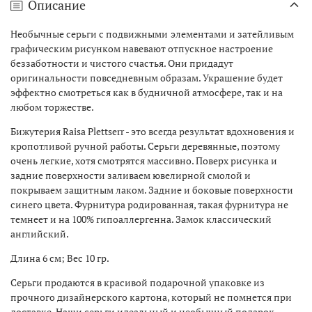
Описание
Необычные серьги с подвижными
элементами и затейливым
графическим рисунком навевают отпускное настроение
беззаботности и чистого счастья. Они придадут
оригинальности повседневным образам. Украшение будет
эффектно смотреться как в будничной атмосфере, так и на
любом торжестве.
Бижутерия Raisa Plettserr - это всегда результат вдохновения и
кропотливой ручной работы. Серьги деревянные, поэтому
очень легкие, хотя смотрятся массивно. Поверх рисунка и
задние поверхности заливаем ювелирной смолой и
покрываем защитным лаком. Задние и боковые поверхности
синего цвета. Фурнитура родированная, такая фурнитура не
темнеет и на 100% гипоаллергенна. Замок классический
английский.
Длина 6 см; Вес 10 гр.
Серьги продаются в красивой подарочной упаковке из
прочного дизайнерского картона, который не помнется при
доставке. Наши серьги идеальный и необычный подарок