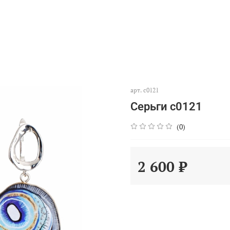
арт.
с0121
Серьги с0121
(0)
2 600 ₽