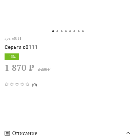
арт.
с0111
Серьги с0111
-15%
1 870 ₽
2 200 ₽
(0)
Описание