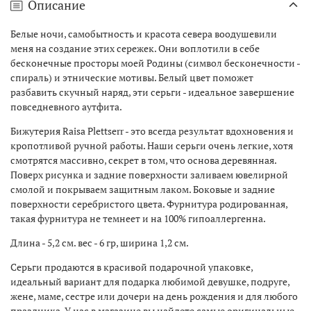
Описание
Белые ночи, самобытность и красота севера воодушевили
меня на создание этих сережек. Они воплотили в себе
бесконечные просторы моей Родины (символ бесконечности -
спираль) и этнические мотивы. Белый цвет поможет
разбавить скучный наряд, эти серьги - идеальное завершение
повседневного аутфита.
Бижутерия Raisa Plettserr - это всегда результат вдохновения и
кропотливой ручной работы. Наши серьги очень легкие, хотя
смотрятся массивно, секрет в том, что основа деревянная.
Поверх рисунка и задние поверхности заливаем ювелирной
смолой и покрываем защитным лаком. Боковые и задние
поверхности серебристого цвета. Фурнитура родированная,
такая фурнитура не темнеет и на 100% гипоаллергенна.
Длина - 5,2 см. вес - 6 гр, ширина 1,2 см.
Серьги продаются в красивой подарочной упаковке,
идеальный вариант для подарка любимой девушке, подруге,
жене, маме, сестре или дочери на день рождения и для любого
праздника. У нас в магазине вы найдете самые оригинальные