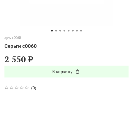
арт.
с0060
Серьги с0060
2 550 ₽
В корзину
(0)