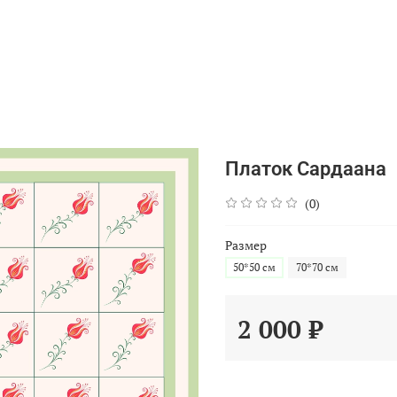
Платок Сардаана
(0)
Размер
50*50 см
70*70 см
2 000 ₽