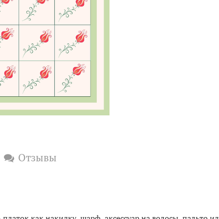
Отзывы
платок как накидку, шарф, аксессуар на волосы, пальто ил