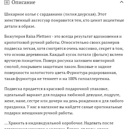
Описание
Шикарное колье с сардаанами (лилия даурская). Этот
женственный аксессуар понравится тем, кто ценит акцентные
детали в образе.
Бижутерия Raisa Plettserr - это всегда результат вдохновения и
кропотливой ручной работы. Относительно своих размеров
подвеска легкая, хотя смотрятся очень массивно, секрет в том,
что основа деревянная. Каждый кусок потали (фольги) вклеен
вручную пинцетом. Поверх рисунка заливаем ювелирной
смолой, покрываем защитным лаком. Боковые и задние
поверхности золотистого цвета.Фурнитура родированная,
такая фурнитура не темнеет и на 100% гипоаллергенна.
Подвеска продается в красивой подарочной упаковке,
идеальный вариант для подарка любимой девушке, подруге,
жене, маме, сестре или дочери на день рождения и для любого
праздника. У нас в магазине вы найдете самые оригинальные
подарки женщинам ручной работы.
... Хранить в индивидуальной коробочке. Надевать после
завершения макияжа и укладки. Беречь от воды, крема,