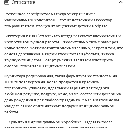
Описание
Роскошное серебристое нагрудное украшение с
национальным колоритом. Этот женственный аксессуар
понравится тем, кто ценит акцентные детали в образе.
Бижутерия Raisa Plettserr - это всегда результат вдохновения и
кропотливой ручной работы. Относительно своих размеров
колье легкое, хотя смотрятся очень массивно, секрет в том, что
основа деревянная. Каждый кусок потали (фольги) вклеен
вручную пинцетом. Поверх рисунка заливаем ювелирной
смолой, покрываем защитным лаком.
Фурнитура родированная, такая фурнитура не темнеет и на
100% гипоаллергенна. Колье продается в красивой
подарочной упаковке, идеальный вариант для подарка
любимой девушке, подруге, жене, маме, сестре или дочери на
день рождения и для любого праздника. У нас в магазине вы
найдете самые оригинальные подарки женщинам ручной
работы.
... Хранить в индивидуальной коробочке. Надевать после
завершения макияжа и укладки. Беречь от воды, крема,