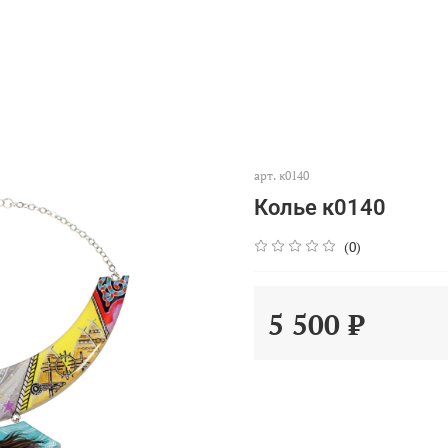
арт.
к0140
Колье к0140
(0)
5 500 ₽