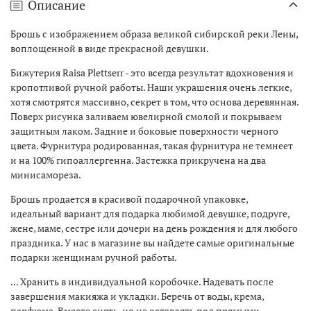
Описание
Брошь с изображением образа великой сибирской реки Лены,
воплощенной в виде прекрасной девушки.
Бижутерия Raisa Plettserr - это всегда результат вдохновения и
кропотливой ручной работы. Наши украшения очень легкие,
хотя смотрятся массивно, секрет в том, что основа деревянная.
Поверх рисунка заливаем ювелирной смолой и покрываем
защитным лаком. Задние и боковые поверхности черного
цвета. Фурнитура родированная, такая фурнитура не темнеет
и на 100% гипоаллергенна. Застежка прикручена на два
минисамореза.
Брошь продается в красивой подарочной упаковке,
идеальный вариант для подарка любимой девушке, подруге,
жене, маме, сестре или дочери на день рождения и для любого
праздника. У нас в магазине вы найдете самые оригинальные
подарки женщинам ручной работы.
... Хранить в индивидуальной коробочке. Надевать после
завершения макияжа и укладки. Беречь от воды, крема,
парфюма. Вместе сиять, но не оставлять под прямыми