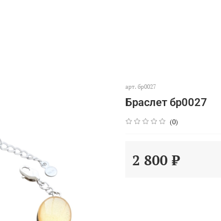
арт.
бр0027
Браслет бр0027
(0)
2 800 ₽