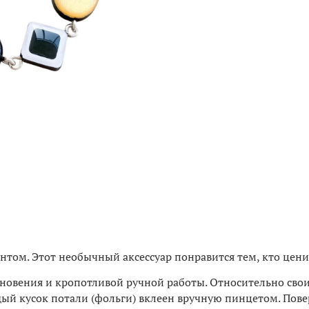
том. Этот необычный аксессуар понравится тем, кто ценит
дохновения и кропотливой ручной работы. Относительно сво
аждый кусок потали (фольги) вклеен вручную пинцетом. По